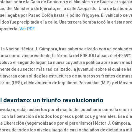
volaban sobre la Casa de Gobierno y el Ministerio de Guerra arrojar
cio del Ministerio de Ejército, en la calle Azopardo. Una de las bom
ue llegaba por Paseo Colón hasta Hipólito Yrigoyen. El vehículo se v
dos fue precipitada a la calle. Una tercera bomba tocó la arista nord
mpostería.
Ver PDF
 la Nación Héctor J. Cámpora, tras haberse alzado con un contundent
ma como vicepresidente, la fórmula del FREJULI alcanzó el 49,59% d
 obtuvo el segundo lugar. La nueva coyuntura política abrirá aun más
ente de su sector más radicalizado, la juventud, sobre el cual se h
stituyeran con solidez las estructuras de numerosos frentes de ma
arios (UES), el Movimiento de Inquilinos Peronistas (MIP) y el Movim
el devotazo: un triunfo revolucionario
 Devotazo, están cubiertos por el manto del populismo como la enor
ó con la liberación de todos los presos políticos y gremiales. Ese d
a de Liberación (hegemonizado por el peronismo) Héctor J. Cámpora, 
dores de todos los niveles luego de casi ocho años de dictadura mili