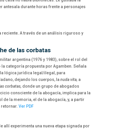
su casa no había bibliotecas. Le gustaba la
er antesala durante horas frente a personajes
a reciente
.
A través de un análisis riguroso y
he de las corbatas
ilitar argentina (1976 y 1983), sobre el rol del
o la categoría propuesta por Agamben. Señala
a lógica jurídica legal/ilegal, para
dadano, dejando los cuerpos, la
nuda vita,
a
las corbatas,
donde un grupo de abogados
cicio consciente de la abogacía, implica para la
 de la memoria, el de la abogacía, y, a partir
 retornar.
Ver PDF
 de allí experimenta una nueva etapa signada por