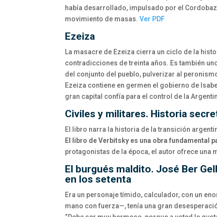
había desarrollado, impulsado por el Cordobaz
movimiento de masas.
Ver PDF
Ezeiza
La masacre de Ezeiza cierra un ciclo de la histo
contradicciones de treinta años. Es también uno
del conjunto del pueblo, pulverizar al peronismo
Ezeiza contiene en germen el gobierno de Isabel 
gran capital confía para el control de la Argenti
Civiles y militares. Historia secre
El libro narra la historia de la transición arge
El libro de Verbitsky es una obra fundamental p
protagonistas de la época, el autor ofrece una 
El burgués maldito. José Ber Gel
en los setenta
Era un personaje tímido, calculador, con un e
mano con fuerza—, tenía una gran desesperación 