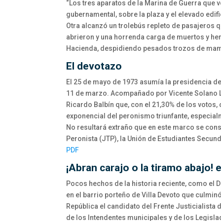
“Los tres aparatos de la Marina de Guerra que 
gubernamental, sobre la plaza y el elevado edifi
Otra alcanzó un trolebús repleto de pasajeros q
abrieron y una horrenda carga de muertos y heri
Hacienda, despidiendo pesados trozos de ma
El devotazo
El 25 de mayo de 1973 asumía la presidencia de
11 de marzo. Acompañado por Vicente Solano Li
Ricardo Balbín que, con el 21,30% de los votos,
exponencial del peronismo triunfante, especialm
No resultará extraño que en este marco se con
Peronista (JTP), la Unión de Estudiantes Secund
PDF
¡Abran carajo o la tiramo abajo! 
Pocos hechos de la historia reciente, como el
en el barrio porteño de Villa Devoto que culmin
República el candidato del Frente Justicialist
de los Intendentes municipales y de los Legisla