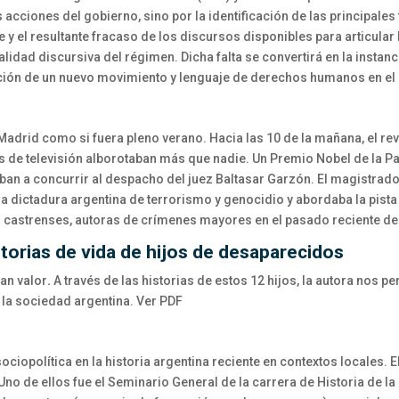
ciones del gobierno, sino por la identificación de las principales f
 y el resultante fracaso de los discursos disponibles para articular
lidad discursiva del régimen. Dicha falta se convertirá en la instanc
ución de un nuevo movimiento y lenguaje de derechos humanos en el
 Madrid como si fuera pleno verano. Hacia las 10 de la mañana, el re
 de televisión alborotaban más que nadie. Un Premio Nobel de la Paz
n a concurrir al despacho del juez Baltasar Garzón. El magistrado 
 dictadura argentina de terrorismo y genocidio y abordaba la pista
s castrenses, autoras de crímenes mayores en el pasado reciente de
torias de vida de hijos de desaparecidos
ran valor
.
A través de las historias de estos 12 hijos, la autora nos 
 la sociedad argentina. Ver PDF
ciopolítica en la historia argentina reciente en contextos locales.
no de ellos fue el Seminario General de la carrera de Historia de l