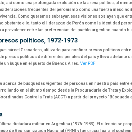
ado, así como una prolongada exclusión de la arena política, al meno
 consideraciones frecuentes del peronismo como una fuerza inescindi
ivencia. Como queremos subrayar, esas visiones soslayan que entr
 no obstante ello, tanto el liderazgo de Perón como la identidad pero
 a prevalecer entre las preferencias del pueblo argentino cuando hu
presos políticos, 1972-1973
uque-cárcel Granadero, utilizado para confinar presos políticos entre
de presos políticos de diferentes penales del país y llevó adelante di
 de un buque en el puerto de Buenos Aires.
Ver PDF
n acerca de búsquedas vigentes de personas en nuestro país entre e
rollando en el último tiempo desde la Procuraduría de Trata y Expl
Coordinadas Contra la Trata (ACCT) a partir del proyecto “Búsqueda e 
ra
a última dictadura militar en Argentina (1976-1983). El silencio se 
eso de Reorganización Nacional (PRN) y fue crucial para el sostenim