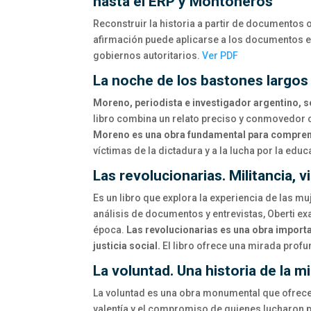
hasta el ERP y Montoneros
Reconstruir la historia a partir de documentos o
afirmación puede aplicarse a los documentos em
gobiernos autoritarios.
Ver PDF
La noche de los bastones largos
Moreno, periodista e investigador argentino, se
libro combina un relato preciso y conmovedor co
Moreno es una obra fundamental para comprender
víctimas de la dictadura y a la lucha por la educ
Las revolucionarias. Militancia, v
Es un libro que explora la experiencia de las m
análisis de documentos y entrevistas, Oberti e
época.
Las revolucionarias es una obra importan
justicia social.
El libro ofrece una mirada profu
La voluntad. Una historia de la 
La voluntad es una obra monumental que ofrece 
valentía y el compromiso de quienes lucharon po