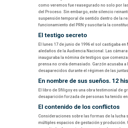
como veremos fue reasegurado no solo por las ac
del Proceso. Sin embargo, este silencio reinante
suspensión temporal de sentido dentro de la rea
funcionamiento del PRN y suscitaría la constit
El testigo secreto
El lunes 17 de junio de 1996 el sol castigaba en
aledaños de la Audiencia Nacional. Las cámaras
inauguraba la nómina de testigos que comenzaba
prensa no creía demasiado. Garzón acusaba a la
desaparecidos durante el régimen de las junta
En nombre de sus sueños. 12 his
El libro de Sfiligoy es una obra testimonial de g
desaparición forzada de personas ha tenido en
El contenido de los conflictos
Consideraciones sobre las formas de la lucha so
múltiples espacios de gestación y producción. U