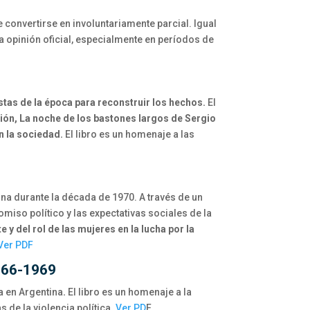
e convertirse en involuntariamente parcial. Igual
a opinión oficial, especialmente en períodos de
stas de la época para reconstruir los hechos.
El
ión, La noche de los bastones largos de Sergio
n la sociedad.
El libro es un homenaje a las
ina durante la década de 1970. A través de un
iso político y las expectativas sociales de la
y del rol de las mujeres en la lucha por la
Ver PDF
1966-1969
a en Argentina
.
El libro es un homenaje a la
de la violencia política.
Ver PD
F