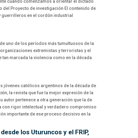
ente cuando comenzamos a orientar el dictado
do del Proyecto de investigación El contenido de
y guerrilleros en el cordón industrial
 — de uno de los períodos más tumultuosos de la
e organizaciones extremistas y terroristas y el
fue tan marcada la violencia como en la década
s jóvenes católicos argentinos de la década de
ción,
la revista que fue la mejor expresión de la
su autor pertenece a otra generación que la de
ha con rigor intelectual y verdadero compromiso
ión importante de ese proceso decisivo en la
 desde los Uturuncos y el FRIP,