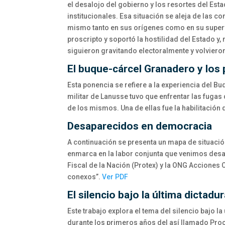
el desalojo del gobierno y los resortes del Est
institucionales. Esa situación se aleja de las
mismo tanto en sus orígenes como en su superv
proscripto y soportó la hostilidad del Estado y,
siguieron gravitando electoralmente y volvieron
El buque-cárcel Granadero y los 
Esta ponencia se refiere a la experiencia del B
militar de Lanusse tuvo que enfrentar las fugas 
de los mismos. Una de ellas fue la habilitación
Desaparecidos en democracia
A continuación se presenta un mapa de situació
enmarca en la labor conjunta que venimos desar
Fiscal de la Nación (Protex) y la ONG Acciones 
conexos”.
Ver PDF
El silencio bajo la última dictadu
Este trabajo explora el tema del silencio bajo l
durante los primeros años del así llamado Proc