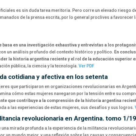
ficiales es sin duda tarea meritoria. Pero corre un elevado riesgo d
anados de la prensa escrita, por lo general proclives a favorecer l
 basa en una investigación exhaustiva y entrevistas a los protagoni
n un análisis profundo del contexto histórico y político.
En conclus
 la historia argentina reciente y el rol de la educación superior e
ación pública, la ciencia y la tecnología.
Ver PDF
ida cotidiana y afectiva en los setenta
ujeres que participaron en organizaciones revolucionarias en Argent
xamina cómo estas mujeres navegaron por la tensión entre su comprom
te que contribuye a la comprensión de la historia argentina reciente 
nda a las experiencias de estas mujeres, sus desafíos y sus logros.
militancia revolucionaria en Argentina. tomo 1/
una mirada profunda a la experiencia de la militancia revolucionari
r un mundo mejor, y una reflexión sobre las causas y consecuencias 