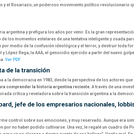
o y el Rosariazo, un poderoso movimiento político revolucionario q
ria argentina y prefigura los años por venir. Es la gran representaci
 de los momentos estelares de una tentativa inteligente y osada par
 por medio de la confusión ideológica y el terror, y destruir toda fo
y López Rega, la AAA, el genocidio ejercido a partir del nuevo golpe m
na.
Ver PDF
ta de la transición
ntina a la democracia en 1983, desde la perspectiva de los actores que
ara comprender la historia argentina reciente.
A través de una invest
mirada crítica y reveladora sobre la transición argentina a la democr
bard, jefe de los empresarios nacionales, lobbis
norme control sobre sus emociones, y muy reservado. Aunque era si
por no haber podido cultivarse. Una vez, le regalé un cuadro de Pic