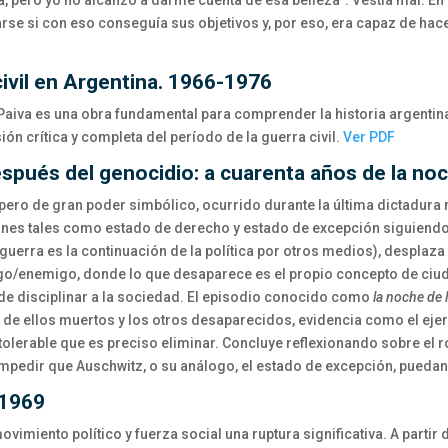
 pero yo no alcanzo a darme cuenta de esa belleza”. Vestía mal. En 
rse si con eso conseguía sus objetivos y, por eso, era capaz de hac
civil en Argentina. 1966-1976
 Paiva es una obra fundamental para comprender la historia argentin
ón crítica y completa del período de la guerra civil.
Ver PDF
spués del genocidio: a cuarenta años de la noc
, pero de gran poder simbólico, ocurrido durante la última dictadura m
ciones tales como estado de derecho y estado de excepción siguiend
guerra es la continuación de la política por otros medios), desplaza l
migo/enemigo, donde lo que desaparece es el propio concepto de ciu
 de disciplinar a la sociedad. El episodio conocido como
la noche de 
 de ellos muertos y los otros desaparecidos, evidencia como el ejer
tolerable que es preciso eliminar. Concluye reflexionando sobre el rol
impedir que Auschwitz, o su análogo, el estado de excepción, puedan
-1969
imiento político y fuerza social una ruptura significativa. A partir