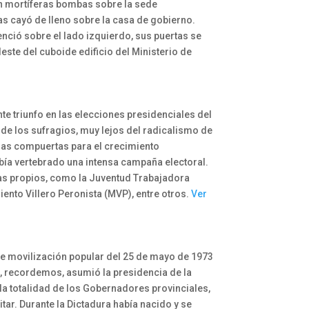
on mortíferas bombas sobre la sede
bas cayó de lleno sobre la casa de gobierno.
enció sobre el lado izquierdo, sus puertas se
este del cuboide edificio del Ministerio de
e triunfo en las elecciones presidenciales del
e los sufragios, muy lejos del radicalismo de
 las compuertas para el crecimiento
abía vertebrado una intensa campaña electoral.
sas propios, como la Juventud Trabajadora
iento Villero Peronista (MVP), entre otros.
Ver
me movilización popular del 25 de mayo de 1973
ía, recordemos, asumió la presidencia de la
la totalidad de los Gobernadores provinciales,
tar. Durante la Dictadura había nacido y se