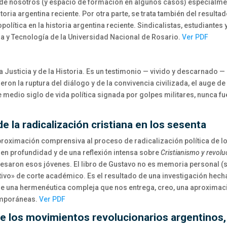
 de nosotros (y espacio de formación en algunos casos) especialm
oria argentina reciente. Por otra parte, se trata también del resulta
olítica en la historia argentina reciente. Sindicalistas, estudiantes 
ia y Tecnología de la Universidad Nacional de Rosario.
Ver PDF
 la Justicia y de la Historia. Es un testimonio — vivido y descarnado
ieron la ruptura del diálogo y de la convivencia civilizada, el auge d
e medio siglo de vida política signada por golpes militares, nunca 
la radicalización cristiana en los sesenta
roximación comprensiva al proceso de radicalización política de lo
 en profundidad y de una reflexión intensa sobre
Cristianismo y revolu
avesaron esos jóvenes. El libro de Gustavo no es memoria personal (
etivo» de corte académico. Es el resultado de una investigación hec
de una hermenéutica compleja que nos entrega, creo, una aproximac
temporáneas.
Ver PDF
 de los movimientos revolucionarios argentinos,