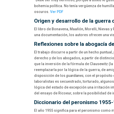
“Debe ser muy hermoso, porque a usted le gusta,
bohemia política. No tenía vergüenza de humilla
oscuros.
Ver PDF
Origen y desarrollo de la guerra 
El libro de Bonavena, Maañón, Morelli, Nievas y
una documentación, los autores ofrecen una visi
Reflexiones sobre la abogacía de
El trabajo discurre a partir de un hecho puntual
derecho y de los abogados, a partir de distin
que la inversión de la fórmula de Clausewitz (la 
reemplazarla por la lógica de la guerra, de a
disposición de los
guardianes,
con el propósito
laboralistas es secuestrado, torturado, algunos
lógica del estado de excepción una irritación in
del ensayo de Ricoeur, sobre la posibilidad de 
Diccionario del peronismo 1955
El año 1955 significa para el peronismo como mov