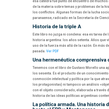
esa cátedra fue punto de encuentro de muchos
de la materia sobre temas y problemas de la hist
los conflictos. Algunas formas de la lucha sociop
paranaense, radicado en la Se­cretaría de Cienc
Historia de la triple A
Este libro no juzga ni condena: esa es tarea de
historia argentina: los años setenta. Años que v
uso de la fuerza más allá de la razón. En más d
pasada.
Ver PDF
Una hermenéutica comprensiva de 
Tenemos con el libro de Gustavo Morello una ap
los sesenta. Es el producto de un conocimiento
conmoción intelectual y política por la que atr
los protagonistas) ni tampoco un análisis «obj
con el objeto considerado, elaborada a través 
historia de las ideas políticas argentinas con
La política armada. Una historia