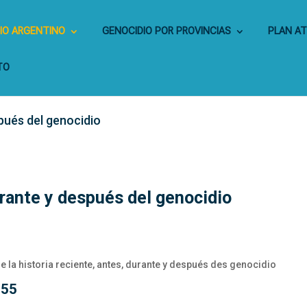
IO ARGENTINO
GENOCIDIO POR PROVINCIAS
PLAN A
TO
spués del genocidio
urante y después del genocidio
a historia reciente, antes, durante y después des genocidio
955